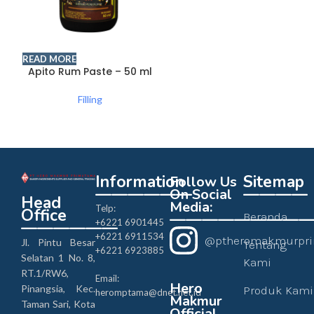
READ MORE
Apito Rum Paste – 50 ml
Filling
Information
Sitemap
Follow Us
——————
————
On Social
Head
Media:
Telp:
Office
————————
Beranda
+6221 6901445
——————
+6221 6911534
@ptheromakmurpr
Jl. Pintu Besar
Tentang
+6221 6923885
Selatan 1 No. 8,
Kami
RT.1/RW6,
Email:
Hero
Pinangsia, Kec.
Produk Kami
heromptama@dnet.net.id
Makmur
Taman Sari, Kota
Official